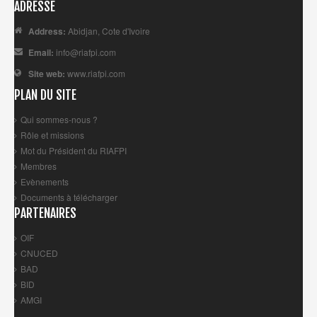
ADRESSE
Address:
Abidjan, Cote d'Ivoire
Email:
info@riafpi.com
Site web:
www.riafpi.com
PLAN DU SITE
Qui sommes-nous ?
Rôle et missions
Mot du Président du RIAFPI
Membres
Evènements
Documents à télécharger
PARTENAIRES
OIF
CNUCED
BAD
BID
AMGI