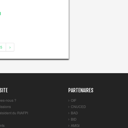
I
5
SITE
PARTENAIRES
es-nous ?
OIF
issions
CNUCED
ésident du RIAFPI
BAD
BID
nts
AMGI