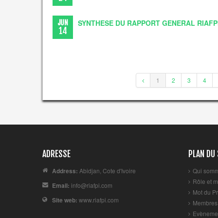
SYNTHESE DU RAPPORT GENERAL RIAFP
JUN
14
1
2
3
4
ADRESSE
PLAN DU 
Address:
Abidjan, Cote d'Ivoire
Qui somm
Rôle et m
Email:
info@riafpi.com
Mot du Pr
Site web:
www.riafpi.com
Membres
Evèneme